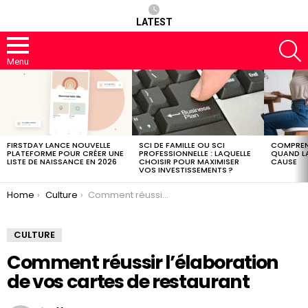
LATEST
S
Menu
LATEST
STORIES
FIRSTDAY LANCE NOUVELLE
SCI DE FAMILLE OU SCI
COMPREND
PLATEFORME POUR CRÉER UNE
PROFESSIONNELLE : LAQUELLE
QUAND LA
LISTE DE NAISSANCE EN 2026
CHOISIR POUR MAXIMISER
CAUSE
VOS INVESTISSEMENTS ?
You are here:
Home
Culture
Comment réussir l’élaboration de vos cartes de restaurant
CULTURE
Comment réussir l’élaboration
de vos cartes de restaurant