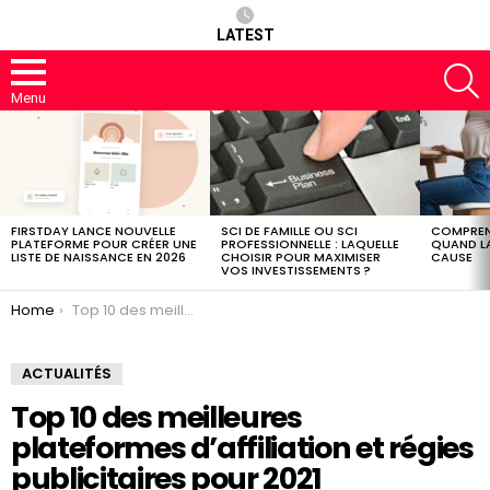
LATEST
S
Menu
LATEST
STORIES
FIRSTDAY LANCE NOUVELLE
SCI DE FAMILLE OU SCI
COMPREND
PLATEFORME POUR CRÉER UNE
PROFESSIONNELLE : LAQUELLE
QUAND LA
LISTE DE NAISSANCE EN 2026
CHOISIR POUR MAXIMISER
CAUSE
VOS INVESTISSEMENTS ?
You are here:
Home
Top 10 des meilleures plateformes d’affiliation et régies publicitaires pour 2021
ACTUALITÉS
Top 10 des meilleures
plateformes d’affiliation et régies
publicitaires pour 2021