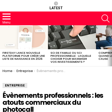
LATEST
S
Menu
LATEST
STORIES
FIRSTDAY LANCE NOUVELLE
SCI DE FAMILLE OU SCI
COMPREND
PLATEFORME POUR CRÉER UNE
PROFESSIONNELLE : LAQUELLE
QUAND LA
LISTE DE NAISSANCE EN 2026
CHOISIR POUR MAXIMISER
CAUSE
VOS INVESTISSEMENTS ?
You are here:
Home
Entreprise
Évènements professionnels : les atouts commerciaux du photocall
ENTREPRISE
Évènements professionnels : les
atouts commerciaux du
photocall