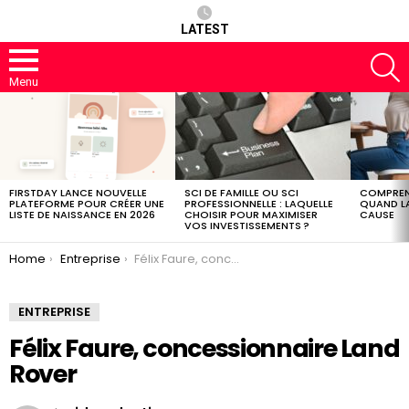
LATEST
S
Menu
LATEST
STORIES
FIRSTDAY LANCE NOUVELLE
SCI DE FAMILLE OU SCI
COMPREND
PLATEFORME POUR CRÉER UNE
PROFESSIONNELLE : LAQUELLE
QUAND LA
LISTE DE NAISSANCE EN 2026
CHOISIR POUR MAXIMISER
CAUSE
VOS INVESTISSEMENTS ?
You are here:
Home
Entreprise
Félix Faure, concessionnaire Land Rover
ENTREPRISE
Félix Faure, concessionnaire Land
Rover