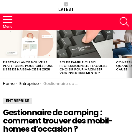
LATEST
S
Menu
LATEST
STORIES
FIRSTDAY LANCE NOUVELLE
SCI DE FAMILLE OU SCI
COMPREND
PLATEFORME POUR CRÉER UNE
PROFESSIONNELLE : LAQUELLE
QUAND LA
LISTE DE NAISSANCE EN 2026
CHOISIR POUR MAXIMISER
CAUSE
VOS INVESTISSEMENTS ?
You are here:
Home
Entreprise
Gestionnaire de camping : comment trouver des mobil-homes d’occasion ?
ENTREPRISE
Gestionnaire de camping :
comment trouver des mobil-
homes d’occasion ?